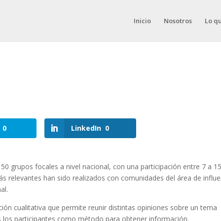
Inicio
Nosotros
Lo q
0
LinkedIn
0
grupos focales a nivel nacional, con una participación entre 7 a 1
s relevantes han sido realizados con comunidades del área de influe
al.
ión cualitativa que permite reunir distintas opiniones sobre un tema
s los participantes como método para obtener información.