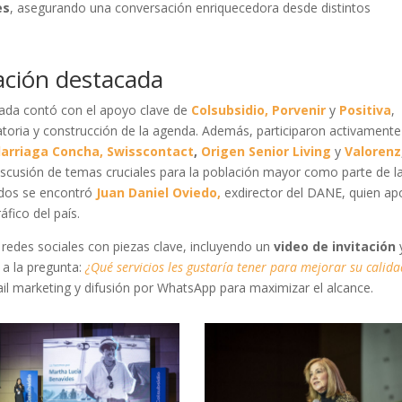
es
, asegurando una conversación enriquecedora desde distintos
pación destacada
eada contó con el apoyo clave de
Colsubsidio,
Porvenir
y
Positiva
,
toria y construcción de la agenda. Además, participaron activamente
darriaga Concha,
Swisscontact
,
Origen Senior Living
y
Valorenz
iscusión de temas cruciales para la población mayor como parte de l
ados se encontró
Juan Daniel Oviedo,
exdirector del DANE, quien ap
áfico del país.
redes sociales con piezas clave, incluyendo un
video de invitación
a la pregunta:
¿Qué servicios les gustaría tener para mejorar su calid
il marketing y difusión por WhatsApp para maximizar el alcance.