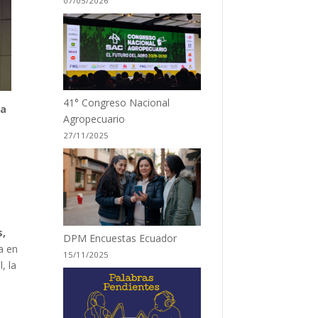
07/05/2026
41° Congreso Nacional
la
Agropecuario
27/11/2025
s,
DPM Encuestas Ecuador
a en
15/11/2025
, la