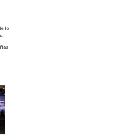
e lo
ia.
fías