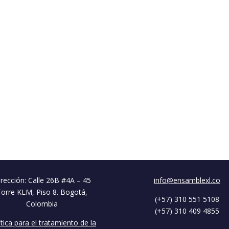
rección: Calle 26B #4A – 45
info@ensamblexl.co
Torre KLM, Piso 8. Bogotá,
(+57) 310 551 5108
Colombia
(+57) 310 409 4855
ítica para el tratamiento de la