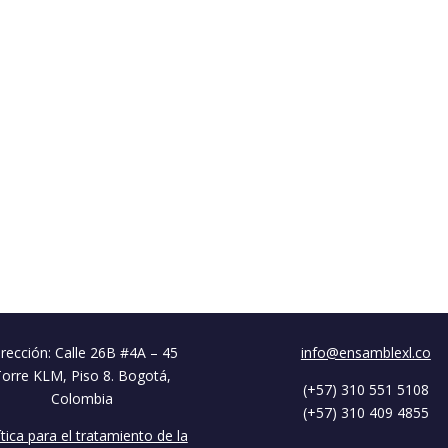
rección: Calle 26B #4A – 45
info@ensamblexl.co
Torre KLM, Piso 8. Bogotá,
(+57) 310 551 5108
Colombia
(+57) 310 409 4855
ítica para el tratamiento de la