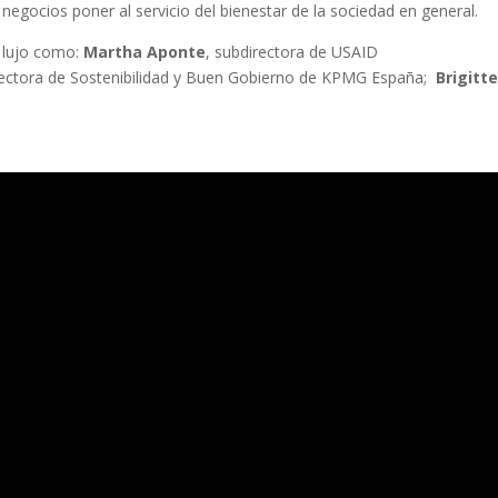
s negocios poner al servicio del bienestar de la sociedad en general.
e lujo como:
Martha Aponte
, subdirectora de USAID
ectora de Sostenibilidad y Buen Gobierno de KPMG España;
Brigitt