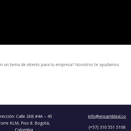
on un tema de interés para tu empresa? Nosotros te ayudamos
rección: Calle 26B #4A – 45
info@ensamblexl.co
Torre KLM, Piso 8. Bogotá,
(+57) 310 551 5108
Colombia